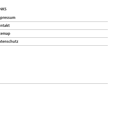
INKS
mpressum
ntakt
temap
tenschutz