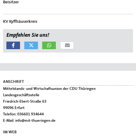
Beisitzer
KV Kyffhäuserkreis
Empfehlen Sie uns!
Fußbereich
ANSCHRIFT
Mittelstands- und Wirtschaftsunion der CDU Thüringen
Landesgeschäftsstelle
Friedrich-Ebert-Straße 63
99096
Erfurt
Telefon:
036601 934644
E-Mail:
info@mit-thueringen.de
IM WEB